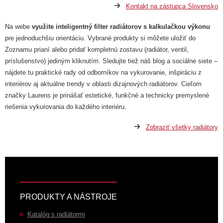
Kontakt na zástupca Slovensko
Na webe
využite inteligentný filter radiátorov s kalkulačkou výkonu
pre jednoduchšiu orientáciu. Vybrané produkty si môžete uložiť do
Zoznamu prianí alebo pridať kompletnú zostavu (radiátor, ventil,
príslušenstvo) jediným kliknutím. Sledujte tiež náš blog a sociálne siete –
nájdete tu praktické rady od odborníkov na vykurovanie, inšpiráciu z
interiérov aj aktuálne trendy v oblasti dizajnových radiátorov. Cieľom
značky Laurens je prinášať estetické, funkčné a technicky premyslené
riešenia vykurovania do každého interiéru.
Zobraziť všetky radiátory
PRODUKTY A NÁSTROJE
Katalóg s radiátormi