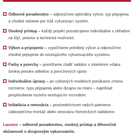
Odborné poradenstvo –
odporučíme optimálny výkon, typ pripojenia
a vhodné riešenie pre Váš vykurovací systém.
Osobný prístup –
každý projekt posudzujeme individuálne s ohľadom
na štýl, priestor a technické možnosti.
Výkon a pripojenie –
vypočítame potrebný výkon a odporučíme
vhodné pripojenie do existujúceho vykurovacieho systému.
Farby a povrchy –
pomôžeme zladiť radiátor s interiérom vďaka
širokej ponuke odtieňov a povrchových úprav.
Individuálne úpravy –
pri vybraných modeloch ponúkame zmenu
rozmerov, typu pripojenia alebo dizajnu na mieru – napríklad
prispôsobenie rozteče existujúcim rozvodom.
Inštalácia a renovácia –
prostredníctvom našich partnerov
zabezpečíme montáž alebo renováciu historických radiátorov.
Laurens
– odborné poradenstvo, osobný prístup a dlhoročné
skúsenosti s dizajnovým vykurovaním.