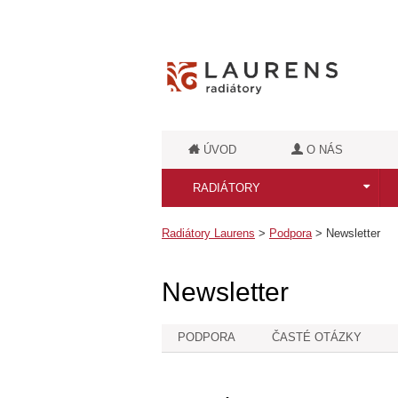
ÚVOD
O NÁS
RADIÁTORY
Všetky radiátory
Radiátory Laurens
>
Podpora
>
Newsletter
Kúpeľňové radiátory
Newsletter
Kúpeľňové retro radiátory
PODPORA
ČASTÉ OTÁZKY
Luxusné kúpeľňové radiátory
Dizajnové radiátory