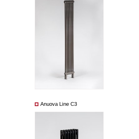
dizajnérom alebo si ho môžete vytlačiť, prípadne ho odoslať nám ako
konkrétny dopyt.
Rozmery:
Cena od:
Výkon od:
Anuova Line C3