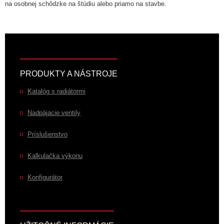
na osobnej schôdzke na štúdiu alebo priamo na stavbe.
PRODUKTY A NÁSTROJE
Katalóg s radiátormi
Nadpájacie ventily
Príslušenstvo
Kalkulačka výkonu
Konfigurátor