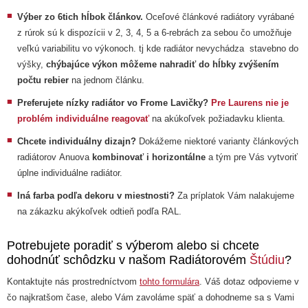
Výber zo 6tich hĺbok článkov.
Oceľové článkové radiátory vyrábané
z rúrok sú k dispozícii v 2, 3, 4, 5 a 6-rebrách za sebou čo umožňuje
veľkú variabilitu vo výkonoch. tj kde radiátor nevychádza stavebno do
výšky,
chýbajúce výkon môžeme nahradiť do hĺbky zvýšením
počtu rebier
na jednom článku.
Preferujete nízky radiátor vo Frome Lavičky?
Pre Laurens nie je
problém individuálne reagovať
na akúkoľvek požiadavku klienta.
Chcete individuálny dizajn?
Dokážeme niektoré varianty článkových
radiátorov Anuova
kombinovať i horizontálne
a tým pre Vás vytvoriť
úplne individuálne radiátor.
Iná farba podľa dekoru v miestnosti?
Za príplatok Vám nalakujeme
na zákazku akýkoľvek odtieň podľa RAL.
Potrebujete poradiť s výberom alebo si chcete
dohodnúť schôdzku v našom Radiátorovém
Štúdiu
?
Kontaktujte nás prostredníctvom
tohto formulára
. Váš dotaz odpovieme v
čo najkratšom čase, alebo Vám zavoláme späť a dohodneme sa s Vami