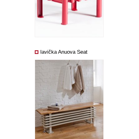
Cena od:
Výkon od:
lavička Anuova Seat
Rozmery:
Cena od: