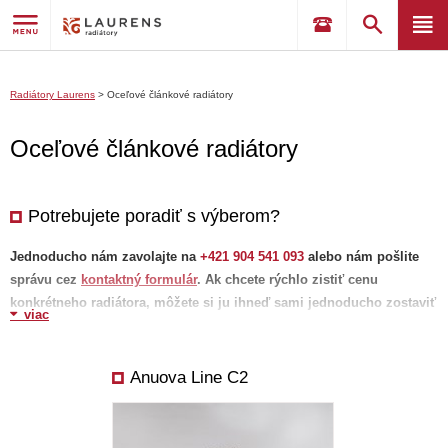
Radiátory Laurens
>
Oceľové článkové radiátory
Oceľové článkové radiátory
Potrebujete poradiť s výberom?
Jednoducho nám zavolajte na
+
421 904 541 093
alebo nám pošlite
správu cez
kontaktný formulár
. Ak chcete rýchlo zistiť cenu
konkrétneho radiátora, môžete si ju ihneď sami jednoducho zostaviť
viac
prostredníctvom
vlastného zoznamu prianí
.
V zozname zobrazíte
cenu, výkon a ďalšie technické parametre po výbere konkrétnej varianty.
Výber variantu, farby a pripojenia vykonáte po kliknutí na symbol "+"
Anuova Line C2
(pridať). Ak potrebujete viac informácií o tom, ako efektívne využívať náš
katalóg, pozrite si naše videonávody a
tipy
. Zoznam prianí má jedinečný
odkaz, ktorý môžete jednoducho zdieľať s vaším architektom, bytovým