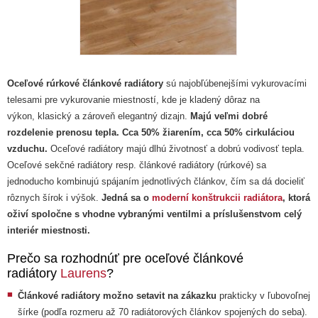
Výkon od:
Oceľové rúrkové článkové radiátory
sú najobľúbenejšími vykurovacími
telesami pre vykurovanie miestností, kde je kladený dôraz na
výkon, klasický a zároveň elegantný dizajn.
Majú veľmi dobré
rozdelenie prenosu tepla. Cca 50% žiarením, cca 50% cirkuláciou
vzduchu.
Oceľové radiátory majú dlhú životnosť a dobrú vodivosť tepla.
Oceľové sekčné radiátory resp. článkové radiátory (rúrkové) sa
jednoducho kombinujú spájaním jednotlivých článkov, čím sa dá docieliť
rôznych šírok i výšok.
Jedná sa o
moderní konštrukcii radiátora
, ktorá
oživí spoločne s vhodne vybranými ventilmi a príslušenstvom celý
interiér miestnosti.
Prečo sa rozhodnúť pre oceľové článkové
radiátory
Laurens
?
Článkové radiátory možno setavit na zákazku
prakticky v ľubovoľnej
šírke (podľa rozmeru až 70 radiátorových článkov spojených do seba).