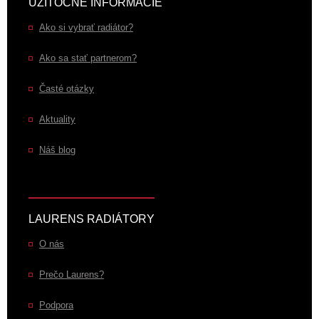
UŽITOČNÉ INFORMÁCIE
Ako si vybrať radiátor?
Ako sa stať partnerom?
Časté otázky
Aktuality
Náš blog
LAURENS RADIÁTORY
O nás
Prečo Laurens?
Podpora