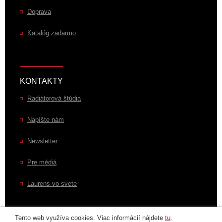
Doprava
Katalóg zadarmo
KONTAKTY
Radiátorová štúdia
Napíšte nám
Newsletter
Pre médiá
Laurens vo svete
Tento web využíva cookies. Viac informácií nájdete
tu
.