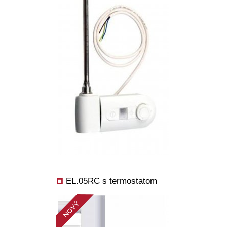
EL.05RC s termostatom