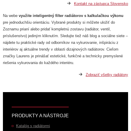
Kontakt na zástupca Slovensko
Na webe
využite inteligentný filter radiátorov s kalkulačkou výkonu
pre jednoduchšiu orientáciu. Vybrané produkty si môžete uložiť do
Zoznamu prianí alebo pridať kompletnú zostavu (radiátor, ventil,
príslušenstvo) jediným kliknutím. Sledujte tiež náš blog a sociálne siete –
nájdete tu praktické rady od odborníkov na vykurovanie, inšpiráciu z
interiérov aj aktuálne trendy v oblasti dizajnových radiátorov. Cieľom
značky Laurens je prinášať estetické, funkčné a technicky premyslené
riešenia vykurovania do každého interiéru.
Zobraziť všetky radiátory
PRODUKTY A NÁSTROJE
Katalóg s radiátormi