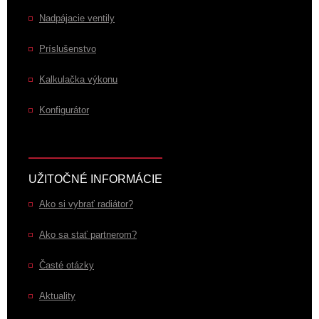
Nadpájacie ventily
Príslušenstvo
Kalkulačka výkonu
Konfigurátor
UŽITOČNÉ INFORMÁCIE
Ako si vybrať radiátor?
Ako sa stať partnerom?
Časté otázky
Aktuality