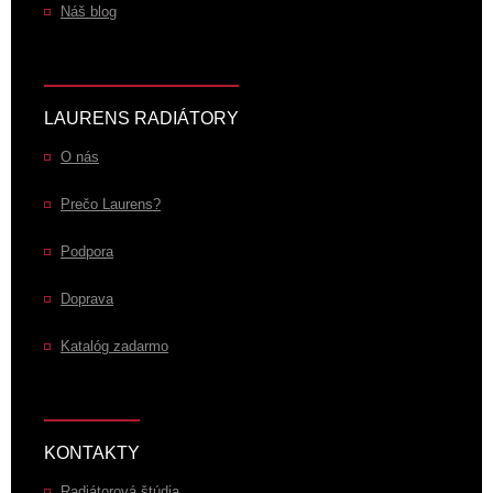
Náš blog
LAURENS RADIÁTORY
O nás
Prečo Laurens?
Podpora
Doprava
Katalóg zadarmo
KONTAKTY
Radiátorová štúdia