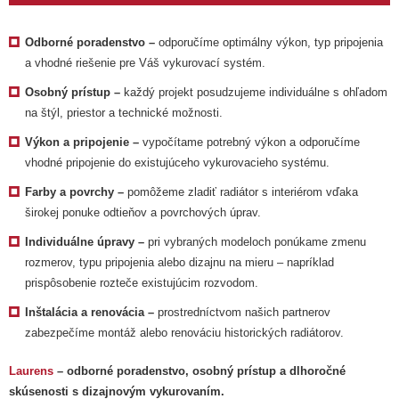
Odborné poradenstvo –
odporučíme optimálny výkon, typ pripojenia
a vhodné riešenie pre Váš vykurovací systém.
Osobný prístup –
každý projekt posudzujeme individuálne s ohľadom
na štýl, priestor a technické možnosti.
Výkon a pripojenie –
vypočítame potrebný výkon a odporučíme
vhodné pripojenie do existujúceho vykurovacieho systému.
Farby a povrchy –
pomôžeme zladiť radiátor s interiérom vďaka
širokej ponuke odtieňov a povrchových úprav.
Individuálne úpravy –
pri vybraných modeloch ponúkame zmenu
rozmerov, typu pripojenia alebo dizajnu na mieru – napríklad
prispôsobenie rozteče existujúcim rozvodom.
Inštalácia a renovácia –
prostredníctvom našich partnerov
zabezpečíme montáž alebo renováciu historických radiátorov.
Laurens
– odborné poradenstvo, osobný prístup a dlhoročné
skúsenosti s dizajnovým vykurovaním.