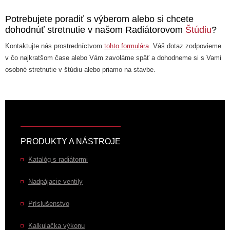
Potrebujete poradiť s výberom alebo si chcete
dohodnúť stretnutie v našom Radiátorovom
Štúdiu
?
Kontaktujte nás prostredníctvom
tohto formulára
. Váš dotaz zodpovieme
v čo najkratšom čase alebo Vám zavoláme späť a dohodneme si s Vami
osobné stretnutie v štúdiu alebo priamo na stavbe.
PRODUKTY A NÁSTROJE
Katalóg s radiátormi
Nadpájacie ventily
Príslušenstvo
Kalkulačka výkonu