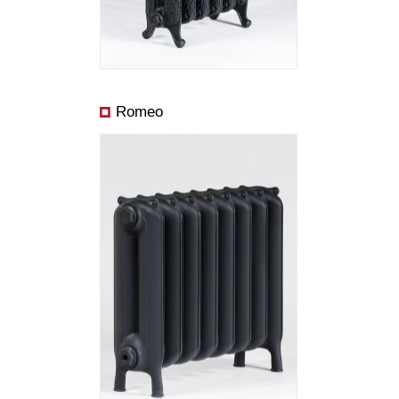
Výkon od:
Romeo
Rozmery:
Cena od:
Výkon od: