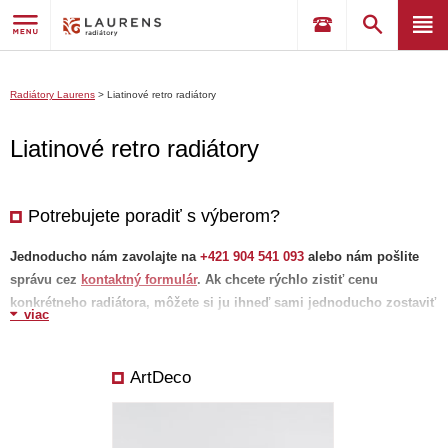
Radiátory Laurens
>
Liatinové retro radiátory
Liatinové retro radiátory
Potrebujete poradiť s výberom?
Jednoducho nám zavolajte na
+
421 904 541 093
alebo nám pošlite
správu cez
kontaktný formulár
. Ak chcete rýchlo zistiť cenu
konkrétneho radiátora, môžete si ju ihneď sami jednoducho zostaviť
viac
prostredníctvom
vlastného zoznamu prianí
.
V zozname zobrazíte
cenu, výkon a ďalšie technické parametre po výbere konkrétnej varianty.
Výber variantu, farby a pripojenia vykonáte po kliknutí na symbol "+"
ArtDeco
(pridať). Ak potrebujete viac informácií o tom, ako efektívne využívať náš
katalóg, pozrite si naše videonávody a
tipy
. Zoznam prianí má jedinečný
odkaz, ktorý môžete jednoducho zdieľať s vaším architektom, bytovým