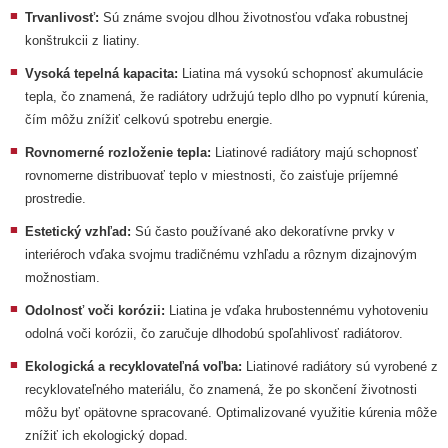
Trvanlivosť:
Sú známe svojou dlhou životnosťou vďaka robustnej
konštrukcii z liatiny.
Vysoká tepelná kapacita:
Liatina má vysokú schopnosť akumulácie
tepla, čo znamená, že radiátory udržujú teplo dlho po vypnutí kúrenia,
čím môžu znížiť celkovú spotrebu energie.
Rovnomerné rozloženie tepla:
Liatinové radiátory majú schopnosť
rovnomerne distribuovať teplo v miestnosti, čo zaisťuje príjemné
prostredie.
Estetický vzhľad:
Sú často používané ako dekoratívne prvky v
interiéroch vďaka svojmu tradičnému vzhľadu a rôznym dizajnovým
možnostiam.
Odolnosť voči korózii:
Liatina je vďaka hrubostennému vyhotoveniu
odolná voči korózii, čo zaručuje dlhodobú spoľahlivosť radiátorov.
Ekologická a recyklovateľná voľba:
Liatinové radiátory sú vyrobené z
recyklovateľného materiálu, čo znamená, že po skončení životnosti
môžu byť opätovne spracované. Optimalizované využitie kúrenia môže
znížiť ich ekologický dopad.