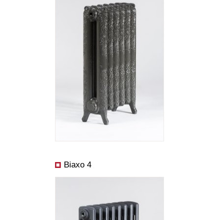
dizajnérom alebo si ho môžete vytlačiť, prípadne ho odoslať nám ako
konkrétny dopyt.
Rozmery:
Cena od:
Výkon od:
Biaxo 4