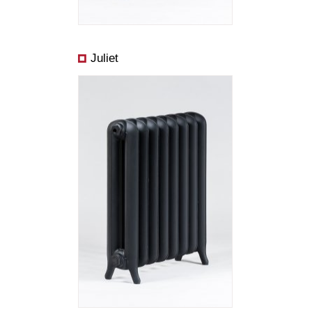
Juliet
Rozmery:
Cena od:
Výkon od: