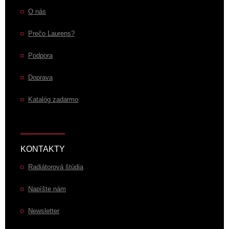
O nás
Prečo Laurens?
Podpora
Doprava
Katalóg zadarmo
KONTAKTY
Radiátorová štúdia
Napíšte nám
Newsletter