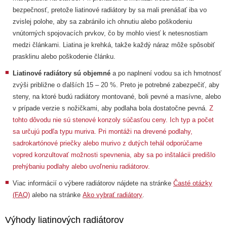
bezpečnosť, pretože liatinové radiátory by sa mali prenášať iba vo
zvislej polohe, aby sa zabránilo ich ohnutiu alebo poškodeniu
vnútorných spojovacích prvkov, čo by mohlo viesť k netesnostiam
medzi článkami. Liatina je krehká, takže každý náraz môže spôsobiť
prasklinu alebo poškodenie článku.
Liatinové radiátory sú objemné
a po naplnení vodou sa ich hmotnosť
zvýši približne o ďalších 15 – 20 %. Preto je potrebné zabezpečiť, aby
steny, na ktoré budú radiátory montované, boli pevné a masívne, alebo
v prípade verzie s nožičkami, aby podlaha bola dostatočne pevná.
Z
tohto dôvodu nie sú stenové konzoly súčasťou ceny. Ich typ a počet
sa určujú podľa typu muriva. Pri montáži na drevené podlahy,
sadrokartónové priečky alebo murivo z dutých tehál odporúčame
vopred konzultovať možnosti spevnenia, aby sa po inštalácii predišlo
prehýbaniu podlahy alebo uvoľneniu radiátorov.
Viac informácií o výbere radiátorov nájdete na stránke
Časté otázky
(FAQ)
alebo na stránke
Ako vybrať radiátory
.
Výhody liatinových radiátorov