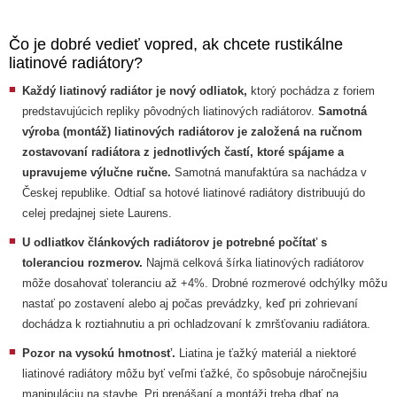
Čo je dobré vedieť vopred, ak chcete rustikálne
liatinové radiátory?
Každý liatinový radiátor je nový odliatok,
ktorý pochádza z foriem
predstavujúcich repliky pôvodných liatinových radiátorov.
Samotná
výroba (montáž) liatinových radiátorov je založená na ručnom
zostavovaní radiátora z jednotlivých častí, ktoré spájame a
upravujeme výlučne ručne.
Samotná manufaktúra sa nachádza v
Českej republike. Odtiaľ sa hotové liatinové radiátory distribuujú do
celej predajnej siete Laurens.
U odliatkov článkových radiátorov je potrebné počítať s
toleranciou rozmerov.
Najmä celková šírka liatinových radiátorov
môže dosahovať toleranciu až +4%. Drobné rozmerové odchýlky môžu
nastať po zostavení alebo aj počas prevádzky, keď pri zohrievaní
dochádza k roztiahnutiu a pri ochladzovaní k zmršťovaniu radiátora.
Pozor na vysokú hmotnosť.
Liatina je ťažký materiál a niektoré
liatinové radiátory môžu byť veľmi ťažké, čo spôsobuje náročnejšiu
manipuláciu na stavbe. Pri prenášaní a montáži treba dbať na