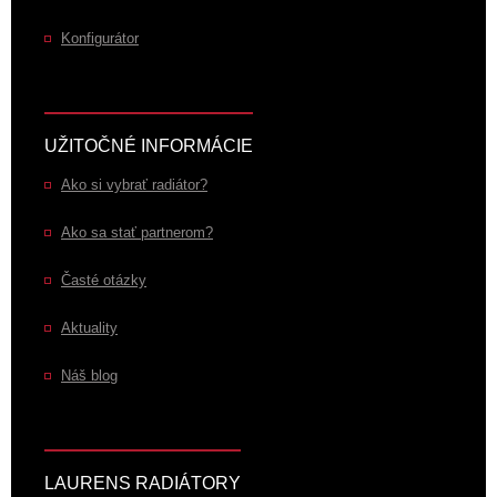
Konfigurátor
UŽITOČNÉ INFORMÁCIE
Ako si vybrať radiátor?
Ako sa stať partnerom?
Časté otázky
Aktuality
Náš blog
LAURENS RADIÁTORY