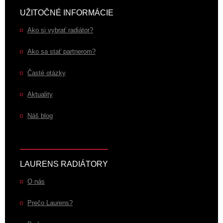
UŽITOČNÉ INFORMÁCIE
Ako si vybrať radiátor?
Ako sa stať partnerom?
Časté otázky
Aktuality
Náš blog
LAURENS RADIÁTORY
O nás
Prečo Laurens?