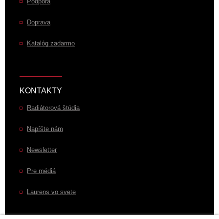
Podpora
Doprava
Katalóg zadarmo
KONTAKTY
Radiátorová štúdia
Napíšte nám
Newsletter
Pre médiá
Laurens vo svete