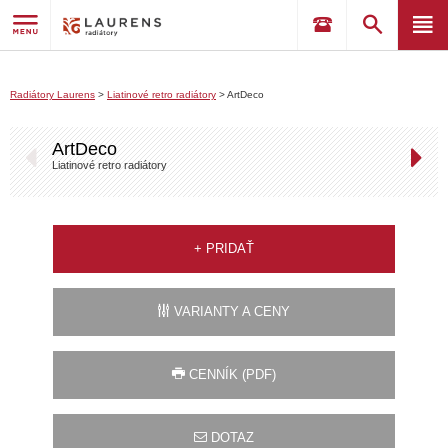
Radiátory Laurens
>
Liatinové retro radiátory
>
ArtDeco
ArtDeco
Liatinové retro radiátory
+
PRIDAŤ
VARIANTY A CENY
CENNÍK (PDF)
DOTAZ