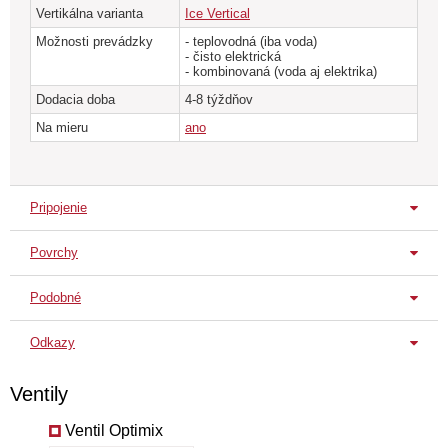
Vertikálna varianta
Ice Vertical
Možnosti prevádzky
- teplovodná (iba voda)
- čisto elektrická
- kombinovaná (voda aj elektrika)
Dodacia doba
4-8 týždňov
Na mieru
ano
Pripojenie
Povrchy
Štandardné pripojenie
spodné
spodné
Podobné
Štandardný povrch
Ice Ver.
Ice Gold H
Ice Ve
Biela dopravná
Odkazy
RAL 9016
Technický list
Ventily
povrchy radiátora
|
všetky povrchy
Ventil Optimix
pripojenie radiátora
|
všetky pripojenia