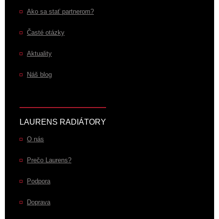
Ako sa stať partnerom?
Časté otázky
Aktuality
Náš blog
LAURENS RADIÁTORY
O nás
Prečo Laurens?
Podpora
Doprava