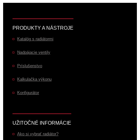
PRODUKTY A NÁSTROJE
Katalóg s radiátormi
Nadpájacie ventily
Príslušenstvo
Kalkulačka výkonu
Konfigurátor
UŽITOČNÉ INFORMÁCIE
Ako si vybrať radiátor?