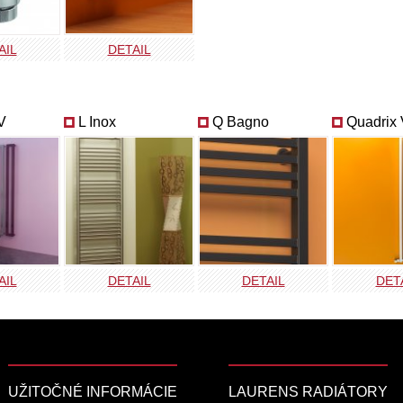
AIL
DETAIL
V
L Inox
Q Bagno
Quadrix
AIL
DETAIL
DETAIL
DET
UŽITOČNÉ INFORMÁCIE
LAURENS RADIÁTORY