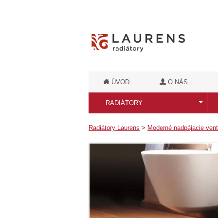
ÚVOD
O NÁS
RADIÁTORY
Všetky radiátory
Radiátory Laurens
>
Moderné nadpájacie vent
Kúpeľňové radiátory
Kúpeľňové retro radiátory
Luxusné kúpeľňové radiátory
Dizajnové radiátory