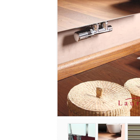
Luxusné moderné radiátory
Liatinové retro radiátory
Radiátory z vinutých rúrok
Oceľové článkové radiátory