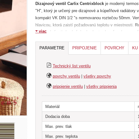
Dizajnový ventil Carlix Centrixblock
je moderný termost
"H", ktorý je určený pre dizajnové a kúpeľňové radiátory 
kompakt VK DIN 1/2 "s normovanou roztečou 50mm. Venti
hlavicou, ktorá zaistí požadovanú teplotu v miestnosti.
R
viac
doobjednávať vhodný doplnok - tzv.krycí sada pre prí
ROS5475C16MA), ktorá zaručuje dokonalý vzhľad celko
výrazne uľahčia a zrýchlia inštaláciu a napojenie vent
PARAMETRE
PRIPOJENIE
POVRCHY
KU
medi (Cu 15x1mm) alebo v hliníkovo-plastu (ALUPE
ventil zodpovedajúce termohlavicou.
Technický list ventilu
Ventily môžeme na dotaz dodať v inej farbe alebo pov
povrchy ventilu
|
všetky povrchy
mesiace po objednaní a cena sa stanovuje na základ
pripojenie ventilu
|
všetky pripojenia
INFORMÁCIE K CENE: zverné šróbenie (set 2ks), termoh
súčasťou ceny ventilu. Uvedená cena je len za telo ve
Materiál
Dodacia doba
Max. prev. tlak
Max. prev. teplota