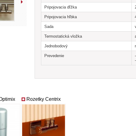
Pripojovacia dľžka
Pripojovacia hľbka
Sada
Termostatická vložka
Jednobodový
Prevedenie
Technický list ventilu
Chrom
spodné stredové
Biela
spodné stredové
VPT-B
VPT-E
povrchy ventilu
|
všetky povrchy
Optimix
Rozetky Centrix
pripojenie ventilu
|
všetky pripojenia