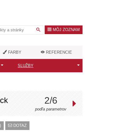
MÔJ ZOZNAM
FARBY
REFERENCIE
SLUŽBY
Kalkulačka výkonu
Konfigurátor
2/6
ock
Služby architekta
podľa parametrov
Doprava radiátorov
)
DOTAZ
Zameranie a montáž