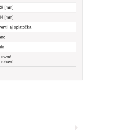
29 [mm]
44 [mm]
ventil aj spiatočka
ano
nie
- rovné
- rohové
Gold
Nerez kartáč
Antika bronz
Satin Chrome
VPT-H
VPT-J
VPT-M
VPT-R