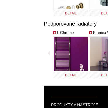
DETAIL
DET
Podporované radiátory
L Chrome
Framex 
DETAIL
DET
PRODUKTY A NÁSTROJE