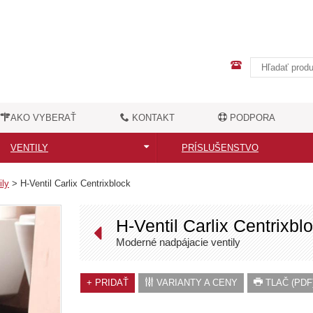
AKO VYBERAŤ
KONTAKT
PODPORA
VENTILY
PRÍSLUŠENSTVO
Všetky ventily
Všetky príslušenstvo
ily
>
H-Ventil Carlix Centrixblock
Moderné ventily
Elektrické vykurovacie tyče
H-Ventil Carlix Centrixbl
Retro ventily
Madlá na radiátory
Moderné nadpájacie ventily
Nadpájacie príslušenstvo
Vešiačiky a háčiky
+
PRIDAŤ
VARIANTY A CENY
TLAČ (PDF
Ostatné príslušenstvo