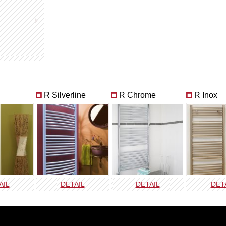
R Silverline
R Chrome
R Inox
AIL
DETAIL
DETAIL
DET