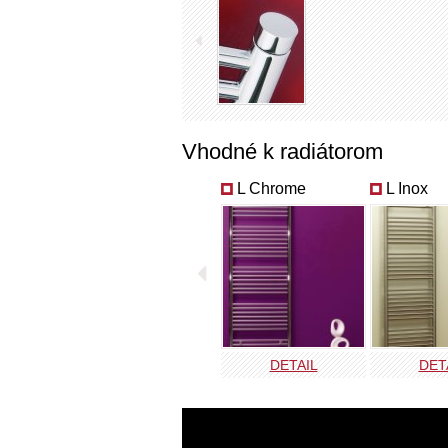
Vhodné k radiátorom
L Chrome
L Inox
DETAIL
DET