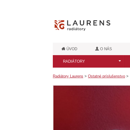
ÚVOD
O NÁS
RADIÁTORY
Všetky radiátory
Radiátory Laurens
>
Ostatné príslušenstvo
>
Kúpeľňové radiátory
Kúpeľňové retro radiátory
Luxusné kúpeľňové radiátory
Dizajnové radiátory