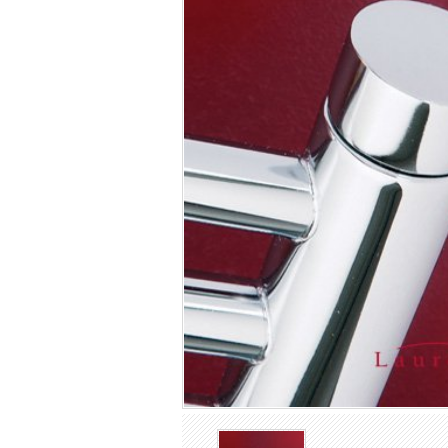
Luxusné moderné radiátory
Liatinové retro radiátory
Radiátory z vinutých rúrok
Oceľové článkové radiátory