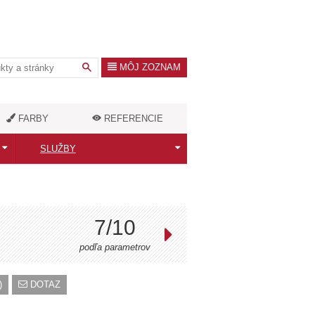
MÔJ ZOZNAM
FARBY
REFERENCIE
SLUŽBY
Kalkulačka výkonu
Konfigurátor
7/10
Služby architekta
podľa parametrov
Doprava radiátorov
)
DOTAZ
Zameranie a montáž