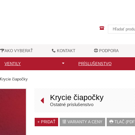
AKO VYBERAŤ
KONTAKT
PODPORA
VENTILY
PRÍSLUŠENSTVO
Všetky ventily
Všetky príslušenstvo
Krycie čiapočky
Moderné ventily
Elektrické vykurovacie tyče
Krycie čiapočky
Retro ventily
Madlá na radiátory
Ostatné príslušenstvo
Nadpájacie príslušenstvo
Vešiačiky a háčiky
+
PRIDAŤ
VARIANTY A CENY
TLAČ (PDF
Ostatné príslušenstvo