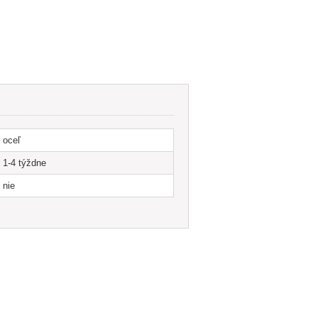
Renovácia radiátorov
oceľ
1-4 týždne
nie