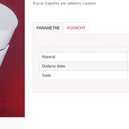
Krycie čiapočky pre radiátory Laurens
PARAMETRE
POVRCHY
viac
Materiál
Dodacia doba
Sada
Chróm
CHR-POL