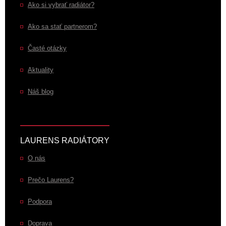
Ako si vybrať radiátor?
Ako sa stať partnerom?
Časté otázky
Aktuality
Náš blog
LAURENS RADIÁTORY
O nás
Prečo Laurens?
Podpora
Doprava