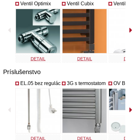
Ventil Optimix
Ventil Cubix
Ventil Mono
pripojenie radiátora
|
všetky pripojenia
Príplatkové pripojenia
DETAIL
bočné uhlopriečne
bočné uhlopriečne
bočné
Príplatkové povrchy
Antika meď
Antika zlato
Antika striebro
ANT-COOP
ANT-GOLD
ANT-SILV
DETAIL
DETAIL
DETAIL
Príslušenstvo
EL.05 bez regulácie
3G s termostatom
OV Button
DETAIL
DETAIL
DETAIL