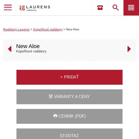
Radiátory Laurens
>
Kúpeľňové radiátory
>
New Aloe
New Aloe
Kúpeľňové radiátory
+
PRIDAŤ
VARIANTY A CENY
CENNÍK (PDF)
DOTAZ