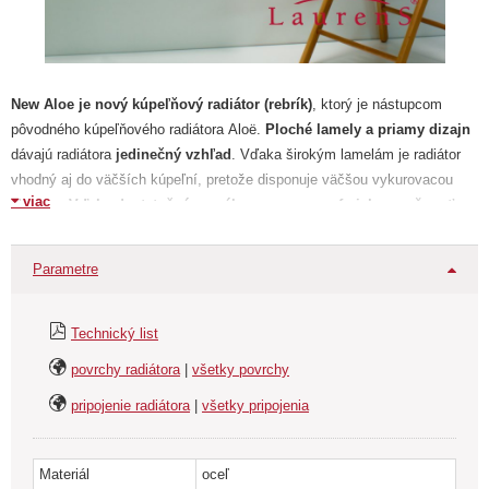
New Aloe je nový kúpeľňový radiátor (rebrík)
, ktorý je nástupcom
pôvodného kúpeľňového radiátora Aloë.
Ploché lamely a priamy dizajn
dávajú radiátora
jedinečný vzhľad
. Vďaka širokým lamelám je radiátor
vhodný aj do väčších kúpeľní, pretože disponuje väčšou vykurovacou
viac
plochou.
Vďaka dostatočnému výberu rozmerov, farieb a možnosťou
prevádzkovať radiátor všetkými spôsobmi,
tj. teplovodné kúrenie,
čisto elektrický prevádzku a kombinovaná prevádzka na vodu aj
Parametre
elektrinu umožňujú
použítí tohto kúpeľňového radiátora takmer v
každej kúpeľni.
Technický list
Tip: Na tomto kúpeľňovom radiátora vynikajú štrukturálne a antickej
povrchy radiátora
|
všetky povrchy
povrchy.
pripojenie radiátora
|
všetky pripojenia
Nadštandardné
povrchové úpravy a farby
pre kúpeľňové radiátory Laurens
Materiál
oceľ
Cena
za nadštandardné povrchovú úpravu alebo farbu kúpeľňového