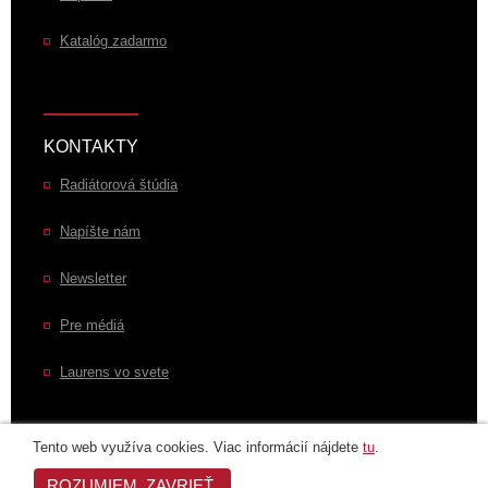
Katalóg zadarmo
KONTAKTY
Radiátorová štúdia
Napíšte nám
Newsletter
Pre médiá
Laurens vo svete
Tento web využíva cookies. Viac informácií nájdete
tu
.
Ochrana osobných údajov
|
Zásady používania cookies
|
Údaje o firme
|
ROZUMIEM. ZAVRIEŤ.
Copyright
© Laurens Group 1993–2025